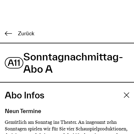
H
a
Direkt
u
zum
Zurück
Inhalt
p
t
Sonntagnachmittag-
A11
m
Abo A
e
n
Abo Infos
ü
Neun Termine
Gemütlich am Sonntag ins Theater. An insgesamt zehn
Sonntagen spielen wir für Sie vier Schauspielproduktionen,