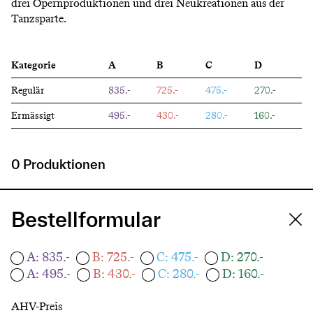
drei Opernproduktionen und drei Neukreationen aus der
Tanzsparte.
Kategorie
A
B
C
D
Regulär
835.-
725.-
475.-
270.-
Ermässigt
495.-
430.-
280.-
160.-
0 Produktionen
Bestellformular
A: 835.-
B: 725.-
C: 475.-
D: 270.-
A: 495.-
B: 430.-
C: 280.-
D: 160.-
AHV-Preis