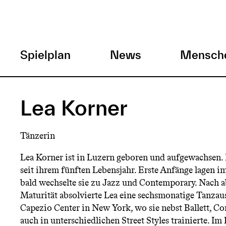
H
Spielplan
News
Mensch
a
Direkt
zum
u
Lea Korner
Inhalt
p
Tänzerin
t
Lea Korner ist in Luzern geboren und aufgewachsen. 
seit ihrem fünften Lebensjahr. Erste Anfänge lagen im
m
bald wechselte sie zu Jazz und Contemporary. Nach a
Maturität absolvierte Lea eine sechsmonatige Tanza
e
Capezio Center in New York, wo sie nebst Ballett, C
auch in unterschiedlichen Street Styles trainierte. I