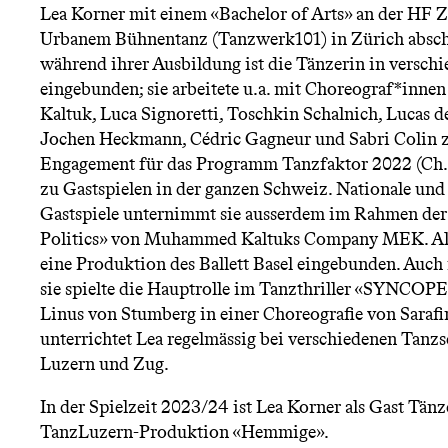
n
Lea Korner mit einem «Bachelor of Arts» an der HF 
Urbanem Bühnentanz (Tanzwerk101) in Zürich abschl
ü
während ihrer Ausbildung ist die Tänzerin in versch
eingebunden; sie arbeitete u.a. mit Choreograf*in
Kaltuk, Luca Signoretti, Toschkin Schalnich, Lucas de
Jochen Heckmann, Cédric Gagneur und Sabri Colin 
Engagement für das Programm Tanzfaktor 2022 (Ch.: 
zu Gastspielen in der ganzen Schweiz. Nationale und 
Gastspiele unternimmt sie ausserdem im Rahmen der
Politics» von Muhammed Kaltuks Company MEK. Als 
eine Produktion des Ballett Basel eingebunden. Auch i
sie spielte die Hauptrolle im Tanzthriller «SYNCOPE
Linus von Stumberg in einer Choreografie von Sarafi
unterrichtet Lea regelmässig bei verschiedenen Tan
Luzern und Zug.
In der Spielzeit 2023/24 ist Lea Korner als Gast Tänz
TanzLuzern-Produktion «Hemmige».