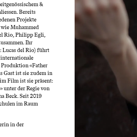
Zeitgenössischem &
iessen. Bereits
iedenen Projekte
nen wie Muhammed
l Rio, Philipp Egli,
zusammen. Ihr
Lucas del Rio) führt
internationale
 Produktion «Father
Gast ist sie zudem in
m Film ist sie präsent:
» unter der Regie von
na Beck. Seit 2019
zschulen im Raum
erin in der