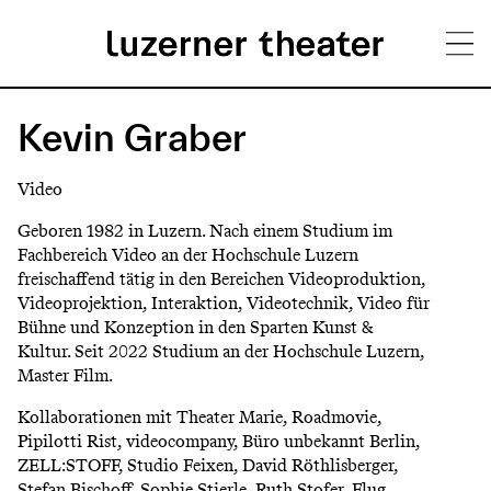
Direkt
H
zum
Kevin Graber
Inhalt
a
Video
u
Geboren 1982 in Luzern. Nach einem Studium im
p
Fachbereich Video an der Hochschule Luzern
freischaffend tätig in den Bereichen Videoproduktion,
t
Videoprojektion, Interaktion, Videotechnik, Video für
m
Bühne und Konzeption in den Sparten Kunst &
Kultur. Seit 2022 Studium an der Hochschule Luzern,
e
Master Film.
n
Kollaborationen mit Theater Marie, Roadmovie,
ü
Pipilotti Rist, videocompany, Büro unbekannt Berlin,
ZELL:STOFF, Studio Feixen, David Röthlisberger,
Stefan Bischoff, Sophie Stierle, Ruth Stofer, Flug