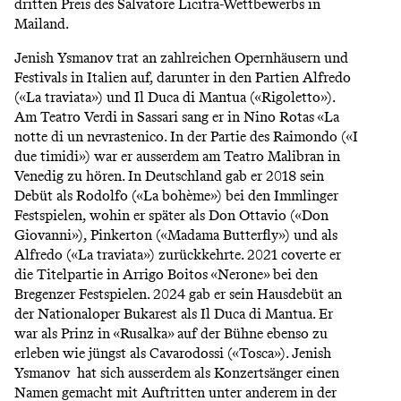
dritten Preis des Salvatore Licitra-Wettbewerbs in
Mailand.
Jenish Ysmanov trat an zahlreichen Opernhäusern und
Festivals in Italien auf, darunter in den Partien Alfredo
(«La traviata») und Il Duca di Mantua («Rigoletto»).
Am Teatro Verdi in Sassari sang er in Nino Rotas «La
notte di un nevrastenico. In der Partie des Raimondo («I
due timidi») war er ausserdem am Teatro Malibran in
Venedig zu hören. In Deutschland gab er 2018 sein
Debüt als Rodolfo («La bohème») bei den Immlinger
Festspielen, wohin er später als Don Ottavio («Don
Giovanni»), Pinkerton («Madama Butterfly») und als
Alfredo («La traviata») zurückkehrte. 2021 coverte er
die Titelpartie in Arrigo Boitos «Nerone» bei den
Bregenzer Festspielen. 2024 gab er sein Hausdebüt an
der Nationaloper Bukarest als Il Duca di Mantua. Er
war als Prinz in «Rusalka» auf der Bühne ebenso zu
erleben wie jüngst als Cavarodossi («Tosca»). Jenish
Ysmanov hat sich ausserdem als Konzertsänger einen
Namen gemacht mit Auftritten unter anderem in der