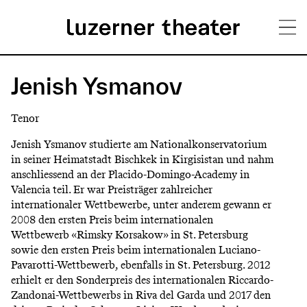
Direkt
H
zum
Jenish Ysmanov
Inhalt
a
Tenor
u
Jenish Ysmanov studierte am Nationalkonservatorium
p
in seiner Heimatstadt Bischkek in Kirgisistan und nahm
anschliessend an der Placido-Domingo-Academy in
t
Valencia teil. Er war Preisträger zahlreicher
m
internationaler Wettbewerbe, unter anderem gewann er
2008 den ersten Preis beim internationalen
e
Wettbewerb «Rimsky Korsakow» in St. Petersburg
n
sowie den ersten Preis beim internationalen Luciano-
Pavarotti-Wettbewerb, ebenfalls in St. Petersburg. 2012
ü
erhielt er den Sonderpreis des internationalen Riccardo-
Zandonai-Wettbewerbs in Riva del Garda und 2017 den