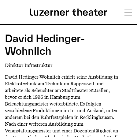
Direkt
H
zum
David Hedinger-
Inhalt
a
Wohnlich
u
Direktor Infrastruktur
p
David Hedinger-Wohnlich erhielt seine Ausbildung in
t
Elektrotechnik am Technikum Rapperswil und
m
arbeitete als Beleuchter am Stadttheater St.Gallen,
bevor er sich 1996 in Hamburg zum
e
Beleuchtungsmeister weiterbildete. Es folgten
verschiedene Produktionen im In- und Ausland, unter
n
anderem bei den Ruhrfestspielen in Recklinghausen.
ü
Nach einer weiteren Ausbildung zum
Veranstaltungsmeister und einer Dozententätigkeit an