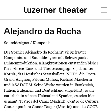
Direkt
H
zum
Alejandro da Rocha
Inhalt
a
Sounddesigner / Komponist
u
Der Spanier Alejandro da Rocha ist vielgefragter
p
Komponist und Sounddesigner mit Schwerpunkt
Bühnenproduktion. Klangkreationen entstanden bisher
t
für mehrere Tanz- und Theatercompagnien, darunter
m
Kor'sia, das Hessisches Staatsballett, NDT2, die Opéra
Grand Avignon, Paloma Muñoz, Richard Mascherin
e
und laSADCUM. Seine Werke wurden in Frankreich,
n
Italien, Bulgarien und Deutschland aufgeführt, sowie
natürlich in seinem Heimatland Spanien, es seien hier
ü
genannt: Teatros del Canal (Madrid), Centro de Cultura
Contemporánea Conde Duque (Madrid) und das CCCB